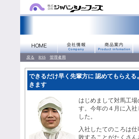
戻る
RSS
管理者用
できるだけ早く先輩方に 認めてもらえる
きます
はじめまして対馬工場
す。今年の４月に入社
した。
入社したてのころは仕
敗することがたくさん