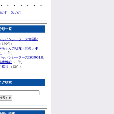
-
-
-
-
-
-
-
前の月
次の月
分類一覧
ジャパンシーフーズ奮闘記
（130件）
幸ちゃんの研究・開発レポー
ト
（0件）
ジャパンシーフーズISO9001取
得奮戦記
（0件）
ご挨拶
（12件）
ログ検索
最近の記事