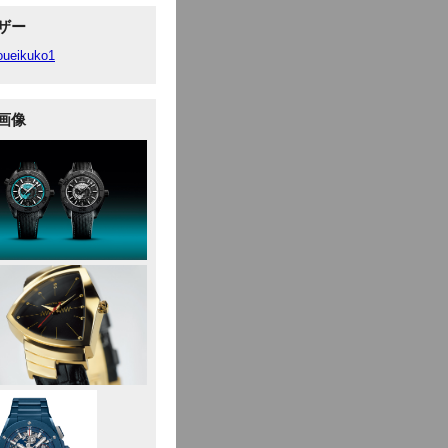
ザー
oueikuko1
画像