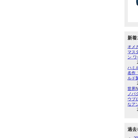
新着
オメ
マス
ン 
ハミ
名作
ルド
世界N
ノバ
ウブ
なア
過去