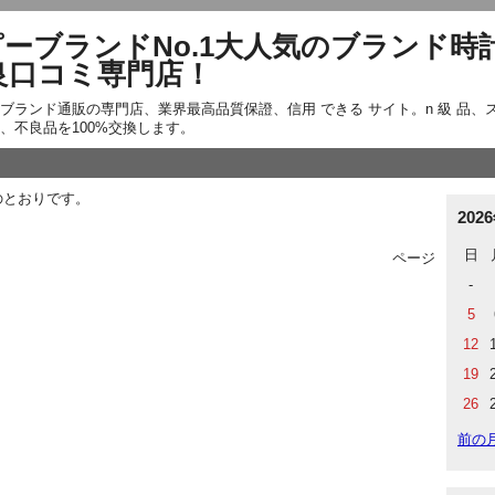
ーブランドNo.1大人気のブランド時
良口コミ専門店！
ブランド通販の専門店、業界最高品質保證、信用 できる サイト。n 級 品、
、不良品を100%交換します。
下のとおりです。
202
日
ページ
-
5
12
19
26
前の