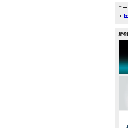
ユー
in
新着