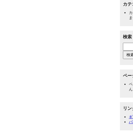
カテ
カ
ま
検索
ペー
ペ
ん
リン
ギ
パ