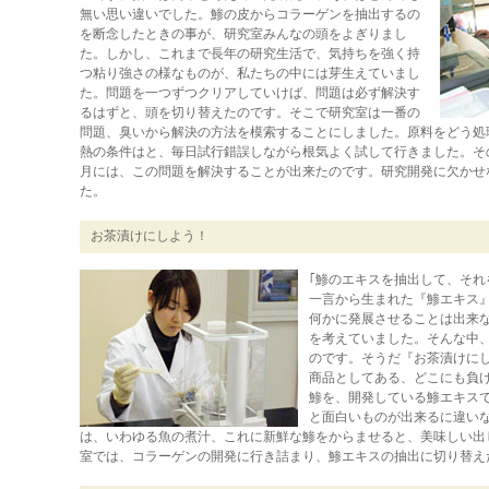
無い思い違いでした。鯵の皮からコラーゲンを抽出するの
を断念したときの事が、研究室みんなの頭をよぎりまし
た。しかし、これまで長年の研究生活で、気持ちを強く持
つ粘り強さの様なものが、私たちの中には芽生えていまし
た。問題を一つずつクリアしていけば、問題は必ず解決す
るはずと、頭を切り替えたのです。そこで研究室は一番の
問題、臭いから解決の方法を模索することにしました。原料をどう処
熱の条件はと、毎日試行錯誤しながら根気よく試して行きました。そ
月には、この問題を解決することが出来たのです。研究開発に欠かせ
た。
お茶漬けにしよう！
｢鯵のエキスを抽出して、それ
一言から生まれた『鯵エキス
何かに発展させることは出来
を考えていました。そんな中
のです。そうだ『お茶漬けに
商品としてある、どこにも負
鯵を、開発している鯵エキス
と面白いものが出来るに違い
は、いわゆる魚の煮汁、これに新鮮な鯵をからませると、美味しい出
室では、コラーゲンの開発に行き詰まり、鯵エキスの抽出に切り替え