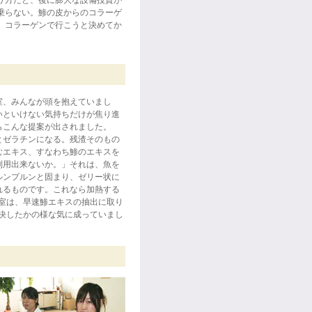
乗らない。鯵の皮からのコラーゲ
。コラーゲンで行こうと決めてか
。
室、みんなが頭を抱えていまし
いといけない気持ちだけが焦り進
らこんな提案が出されました。
とゼラチンになる。残渣そのもの
むエキス、すなわち鯵のエキスを
利用出来ないか。」それは、魚を
ルンプルンと固まり、ゼリー状に
れるものです。これなら加熱する
室は、早速鯵エキスの抽出に取り
決したかの様な気に成っていまし