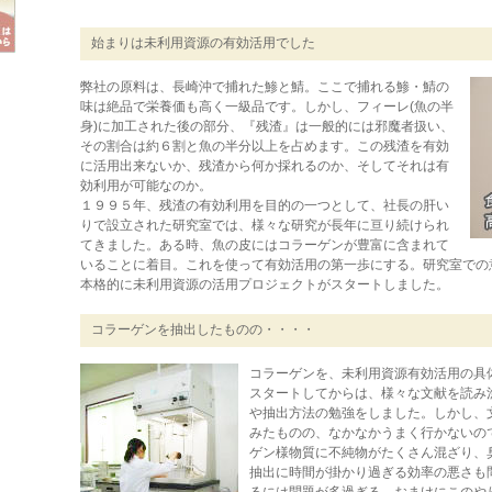
始まりは未利用資源の有効活用でした
弊社の原料は、長崎沖で捕れた鯵と鯖。ここで捕れる鯵・鯖の
味は絶品で栄養価も高く一級品です。しかし、フィーレ(魚の半
身)に加工された後の部分、『残渣』は一般的には邪魔者扱い、
その割合は約６割と魚の半分以上を占めます。この残渣を有効
に活用出来ないか、残渣から何か採れるのか、そしてそれは有
効利用が可能なのか。
１９９５年、残渣の有効利用を目的の一つとして、社長の肝い
りで設立された研究室では、様々な研究が長年に亘り続けられ
てきました。ある時、魚の皮にはコラーゲンが豊富に含まれて
いることに着目。これを使って有効活用の第一歩にする。研究室での
本格的に未利用資源の活用プロジェクトがスタートしました。
コラーゲンを抽出したものの・・・・
コラーゲンを、未利用資源有効活用の具
スタートしてからは、様々な文献を読み
や抽出方法の勉強をしました。しかし、
みたものの、なかなかうまく行かないの
ゲン様物質に不純物がたくさん混ざり、
抽出に時間が掛かり過ぎる効率の悪さも
るには問題が多過ぎる、おまけにこのや