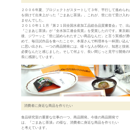
２００６年夏、プロジェクトがスタートして３年、平行して進められ
を掛けて出来上がった『ごまあじ茶漬』。これが、世に出て受け入れ
ませんでした。
２０１０年１１月『第２１回全国水産加工品総合品質審査会』で、出
『ごまあじ茶漬』が『全水加工連会長賞』を受賞したのです。東京銀
後、ジワーッと「世に認められたすごい商品なんだ」と言う実感が湧
めて、毎日試作品を食べたことや、本屋さんで料理本を一杯買い込ん
に思い出され、一つの商品開発には、様々な人が関わり、知恵と技術
必要なんだと感じました。そして何より、長い間じっと見守り開発の
長に感謝しています。
消費者に身近な商品を作りたい
食品研究室の重要な仕事の一つ、商品開発。今後の商品開発で
は、『ごまあじ茶漬』の様な、消費者に身近な商品を作りたい
と考えています。