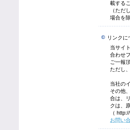
載する
（ただ
場合を
リンクに
当サイ
合わせ
ご一報
ただし
当社の
その他
合は、
クは、
（ http
お問い