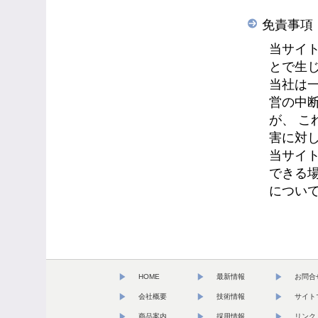
免責事項
当サイ
とで生
当社は一
営の中
が、 
害に対
当サイ
できる
につい
HOME
最新情報
お問合
会社概要
技術情報
サイト
商品案内
採用情報
リンク